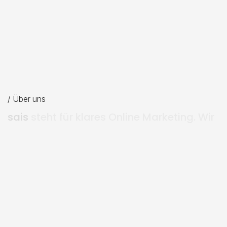
/ Über uns
s
a
i
s
s
t
e
h
t
f
ü
r
k
l
a
r
e
s
O
n
l
i
n
e
M
a
r
k
e
t
i
n
g
.
W
i
r
a
n
a
l
y
s
i
e
r
e
n
,
p
r
i
o
r
i
s
i
e
r
e
n
u
n
d
s
e
t
z
e
n
u
m
–
v
o
n
d
e
r
W
e
b
s
i
t
e
b
i
s
z
u
r
A
u
t
o
m
a
t
i
s
i
e
r
u
n
g
.
K
e
i
n
e
S
t
a
n
d
a
r
d
-
P
a
k
e
t
e
,
k
e
i
n
e
l
e
e
r
e
n
V
e
r
s
p
r
e
c
h
e
n
.
N
u
r
L
ö
s
u
n
g
e
n
,
d
i
e
K
u
n
d
e
n
b
r
i
n
g
e
n
.